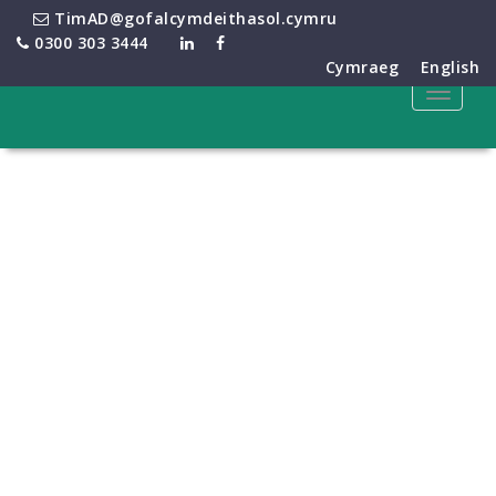
TimAD@gofalcymdeithasol.cymru
0300 303 3444
Cymraeg
English
Toggle