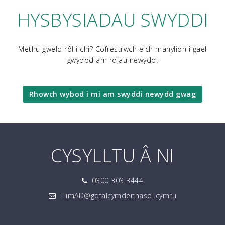
HYSBYSIADAU SWYDDI
Methu gweld rôl i chi? Cofrestrwch eich manylion i gael
gwybod am rolau newydd!
Rhowch wybod i mi am swyddi newydd gwag
CYSYLLTU Â NI
0300 303 3444
TimAD@gofalcymdeithasol.cymru