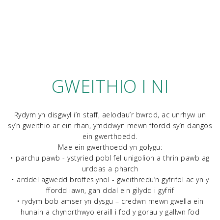
GWEITHIO I NI
Rydym yn disgwyl i’n staff, aelodau’r bwrdd, ac unrhyw un
sy’n gweithio ar ein rhan, ymddwyn mewn ffordd sy’n dangos
ein gwerthoedd.
Mae ein gwerthoedd yn golygu:
• parchu pawb - ystyried pobl fel unigolion a thrin pawb ag
urddas a pharch
• arddel agwedd broffesiynol - gweithredu’n gyfrifol ac yn y
ffordd iawn, gan ddal ein gilydd i gyfrif
• rydym bob amser yn dysgu – credwn mewn gwella ein
hunain a chynorthwyo eraill i fod y gorau y gallwn fod