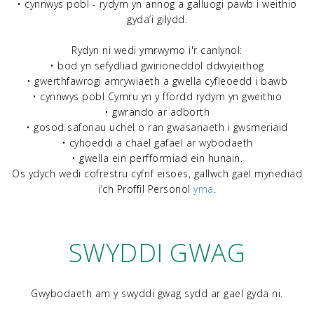
• cynnwys pobl - rydym yn annog a galluogi pawb i weithio
gyda’i gilydd.
Rydyn ni wedi ymrwymo i'r canlynol:
• bod yn sefydliad gwirioneddol ddwyieithog
• gwerthfawrogi amrywiaeth a gwella cyfleoedd i bawb
• cynnwys pobl Cymru yn y ffordd rydym yn gweithio
• gwrando ar adborth
• gosod safonau uchel o ran gwasanaeth i gwsmeriaid
• cyhoeddi a chael gafael ar wybodaeth
• gwella ein perfformiad ein hunain.
Os ydych wedi cofrestru cyfrif eisoes, gallwch gael mynediad
i’ch Proffil Personol
yma
.
SWYDDI GWAG
Gwybodaeth am y swyddi gwag sydd ar gael gyda ni.