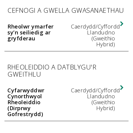
CEFNOGI A GWELLA GWASANAETHAU
Exp
Rheolwr ymarfer
Caerdydd/Cyffordd
sy’n seiliedig ar
Llandudno
gryfderau
(Gweithio
Hybrid)
RHEOLEIDDIO A DATBLYGU'R
GWEITHLU
Exp
Cyfarwyddwr
Caerdydd/Cyffordd
Cynorthwyol
Llandudno
Rheoleiddio
(Gweithio
(Dirprwy
Hybrid)
Gofrestrydd)